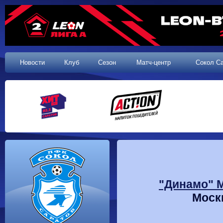
Новости
Клуб
Сезон
Матч-центр
Сокол С
"Динамо" М
Москв