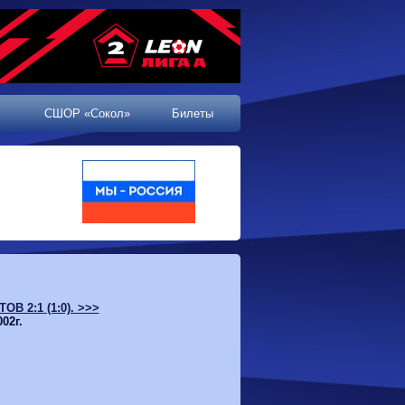
СШОР «Сокол»
Билеты
В 2:1 (1:0). >>>
02г.