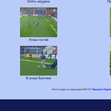
Опять неудача
Пр
Атака гостей
В атаке Балтиев
Фото и видео по трансляции REN-TV
Максима Радунц