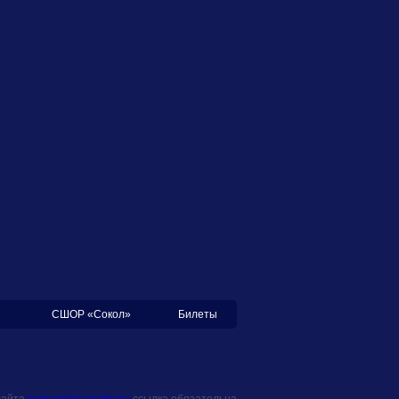
СШОР «Сокол»
Билеты
сайта
www.sokol-saratov.ru
ссылка обязательна