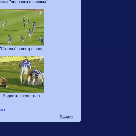
иказ "человека в черном"
"Соколы" в центре поля
Радость после гола
ева
К списку