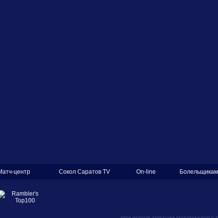
Матч-центр
Сокол Саратов TV
On-line
Болельщикам
при использовании материалов с 