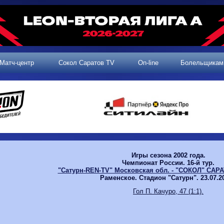
Матч-центр
Сокол Саратов TV
On-line
Болельщикам
Игры сезона 2002 года.
Чемпионат России. 16-й тур.
"Сатурн-REN-TV" Московская обл. - "СОКОЛ" САРАТО
Раменское. Стадион "Сатурн". 23.07.20
Гол П. Качуро, 47 (1:1).