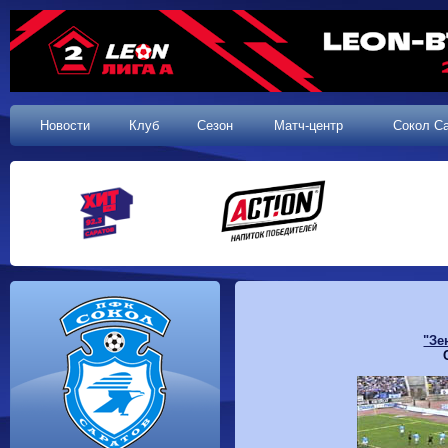
Новости
Клуб
Сезон
Матч-центр
Сокол С
"Зе