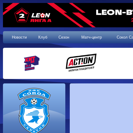
Новости
Клуб
Сезон
Матч-центр
Сокол С