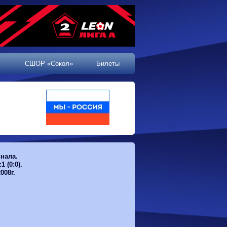
СШОР «Сокол»
Билеты
инала.
 (0:0).
008г.