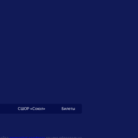
СШОР «Сокол»
Билеты
сайта
www.sokol-saratov.ru
ссылка обязательна