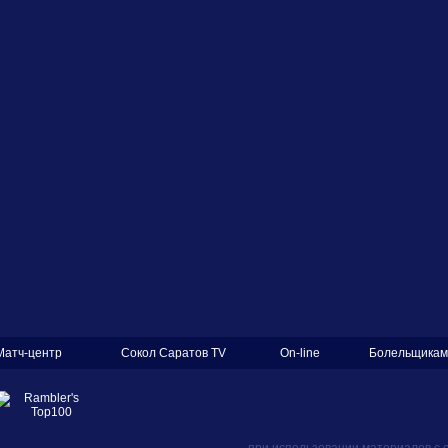
Матч-центр
Сокол Саратов TV
On-line
Болельщикам
при использовании материалов с 