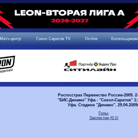
Матч-центр
Сокол Саратов TV
On-line
Болельщикам
Росгосстрах Первенство России-2009. 2-
"БИС-Динамо" Уфа - "Сокол-Саратов"
1:1
Уфа. Стадион "Динамо". 29.04.2009г
Голы:
Захлестин (0:1)