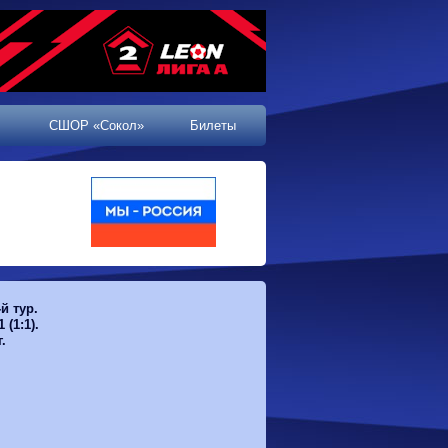
СШОР «Сокол»
Билеты
й тур.
 (1:1).
.