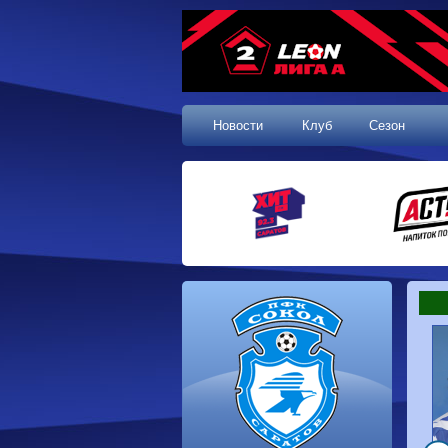
Новости
Клуб
Сезон
1 тур, 19.07.2026
Сокол
1-1
Калуга
Динамо
0-0
Волгарь
Машук-КМВ
0-0
Динамо-Брянск
Родина-2
2-1
Алания
Динамо-
1-2
Сибирь
Динам
Владивосток