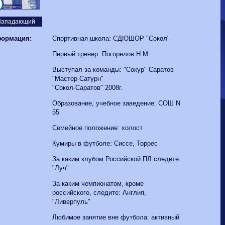
Волгарь
1-2
Машук-КМВ
2
Калуга
0-1
Сибирь
Нападающий
ормация:
Спортивная школа: СДЮШОР "Сокол"
Первый тренер: Погорелов Н.М.
Выступал за команды: "Сокур" Саратов
"Мастер-Сатурн"
"Сокол-Саратов" 2008г.
Образование, учебное заведение: СОШ N
55
Семейное положение: холост
Кумиры в футболе: Сиссе, Торрес
За каким клубом Российской ПЛ следите:
"Луч"
За каким чемпионатом, кроме
российского, следите: Англия,
"Ливерпуль"
Любимое занятие вне футбола: активный