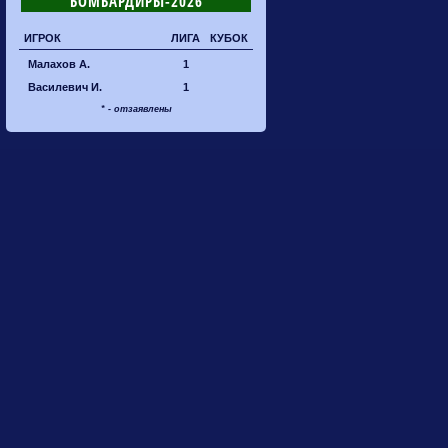
БОМБАРДИРЫ-2026
ИГРОК
ЛИГА
КУБОК
Малахов А.
1
Василевич И.
1
* - отзаявлены