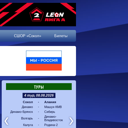
СШОР «Сокол»
Билеты
ТУРЫ
4 тур, 08.08.2026
5 тур, 16.08.2026
Сокол
-
Алания
Машук-КМВ
-
Калуг
Динамо
-
Машук-КМВ
Алания
-
Динам
Динамо-Брянск
-
Сибирь
Динамо-
-
Соко
Владивосток
Динамо-
Волгарь
-
Владивосток
Сибирь
-
Волга
Калуга
-
Родина-2
Родина-2
-
Динам