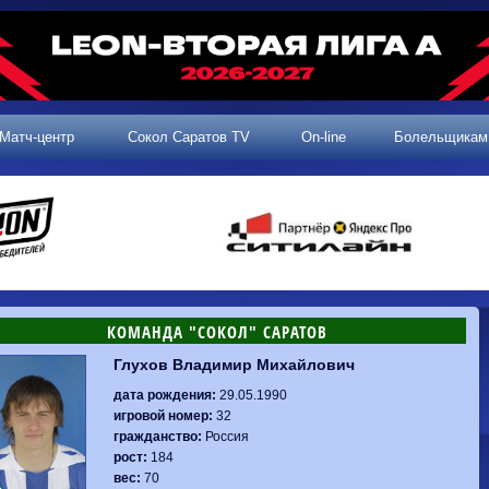
Матч-центр
Сокол Саратов TV
On-line
Болельщикам
КОМАНДА "СОКОЛ" САРАТОВ
Глухов Владимир Михайлович
2 тур, 25.07.2026
3 тур, 02.08.2026
Динамо-
Динамо
1-0
Калуга
дата рождения:
29.05.1990
Родина-2
0-0
Владивосток
Машук-КМВ
1-1
Сокол
игровой номер:
32
2 тур, 26.07.2026
Алания
1-1
Волгарь
гражданство:
Россия
Динамо-
1-2
Динамо-Брянск
Сокол
0-1
Динамо
рост:
184
Владивосток
о-Брянск
0-4
Алания
вес:
70
Сибирь
1-3
Родина-2