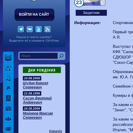
Волгарь
1-2
Машук-КМВ
23
Калуга
0-1
Сибирь
Защитник
ВОЙТИ НА САЙТ
Информация:
Спортивна
Первый тре
А.Я.
Нашли в тексте ошибку?
Выделите её и нажмите Ctrl+Enter
Выступал 
КФК "Салю
СДЮШОР "
"Сокол-Сар
ДНИ РОЖДЕНИЯ
Образован
им. Ю.А. Г
10.08.2006
Шубин Кирилл
Семейное 
Сергеевич
21.08.1996
Кумиры в 
Сасин Дмитрий
Андреевич
За каким к
24.08.2006
"Зенит", "
Майоров Максим
Сергеевич
За каким ч
российског
Италия, "М
Команда