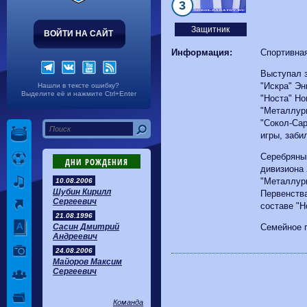
Волгарь
1-2
Машук-КМВ
3
Калуга
0-1
Сибирь
Защитник
ВОЙТИ НА САЙТ
Информация:
Спортивна
Выступал з
"Искра" Эн
Нашли в тексте ошибку?
Выделите её и нажмите Ctrl+Enter
"Носта" Но
"Металлург
"Сокол-Сар
игры, заби
Серебряны
ДНИ РОЖДЕНИЯ
дивизиона 
"Металлург
10.08.2006
Шубин Кирилл
Первенства
Сергеевич
составе "Н
21.08.1996
Сасин Дмитрий
Семейное 
Андреевич
24.08.2006
Майоров Максим
Сергеевич
Команда