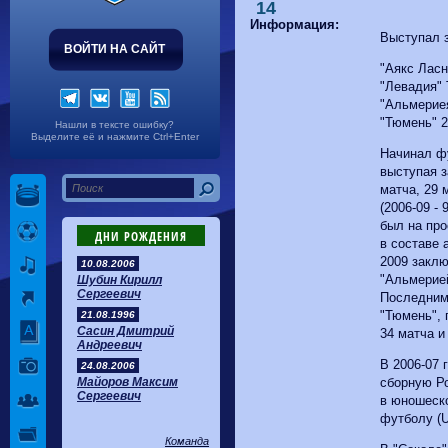
Волгарь
1-2
Машук-КМВ
14
Калуга
0-1
Сибирь
Информация:
Выступал 
ВОЙТИ НА САЙТ
"Аякс Ласн
"Левадия" 
"Альмериея
"Тюмень" 2
Нашли в тексте ошибку?
Выделите её и нажмите Ctrl+Enter
Начинал ф
выступая з
матча, 29 
(2006-09 - 
был на пр
ДНИ РОЖДЕНИЯ
в составе 
2009 заклю
10.08.2006
"Альмерией 
Шубин Кирилл
Сергеевич
Последним
"Тюмень", 
21.08.1996
Сасин Дмитрий
34 матча и
Андреевич
В 2006-07
24.08.2006
Майоров Максим
сборную Ро
Сергеевич
в юношеск
футболу (U
Команда