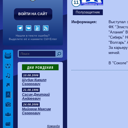
Волгарь
1-2
Машук-КМВ
11
Калуга
0-1
Сибирь
Полузащитник
ВОЙТИ НА САЙТ
Информация:
Выступал 
ФК "Элиста
"Алания" В
Нашли в тексте ошибку?
"Сибирь" Н
Выделите её и нажмите Ctrl+Enter
"Волгарь" 
За карьеру
мячей.
В "Соколе"
ДНИ РОЖДЕНИЯ
10.08.2006
Шубин Кирилл
Сергеевич
21.08.1996
Сасин Дмитрий
Андреевич
24.08.2006
Майоров Максим
Сергеевич
Команда