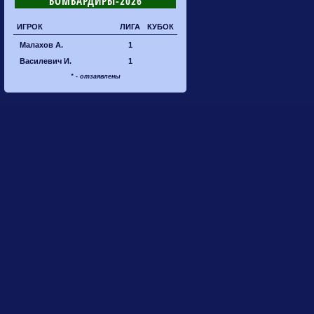
БОМБАРДИРЫ-2026
ИГРОК
ЛИГА
КУБОК
Малахов А.
1
Василевич И.
1
* - отзаявлены