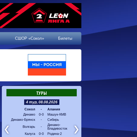
СШОР «Сокол»
Билеты
ТУРЫ
4 тур, 08.08.2026
5 тур, 16.08.2026
Сокол
-
Алания
Машук-КМВ
-
Калуг
Динамо
0-0
Машук-КМВ
Алания
-
Динам
Динамо-Брянск
-
Сибирь
Динамо-
-
Соко
Владивосток
Динамо-
Волгарь
-
Владивосток
Сибирь
-
Волга
Калуга
0-0
Родина-2
Родина-2
-
Динам