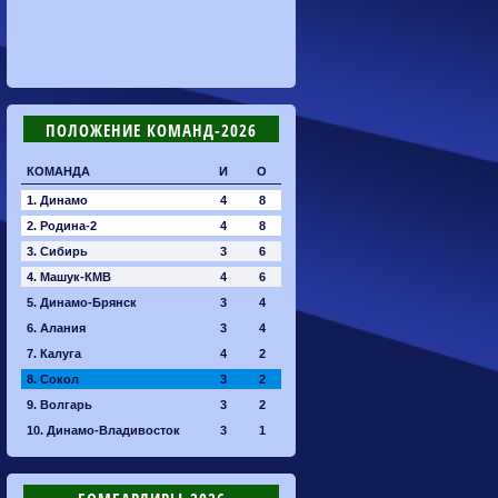
ПОЛОЖЕНИЕ КОМАНД-2026
КОМАНДА
И
О
1. Динамо
4
8
2. Родина-2
4
8
3. Сибирь
3
6
4. Машук-КМВ
4
6
5. Динамо-Брянск
3
4
6. Алания
3
4
7. Калуга
4
2
8. Сокол
3
2
9. Волгарь
3
2
10. Динамо-Владивосток
3
1