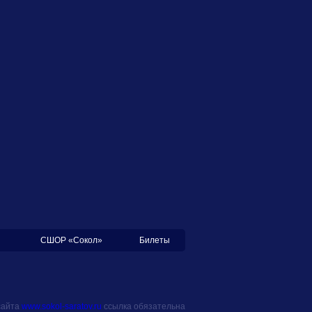
СШОР «Сокол»
Билеты
сайта
www.sokol-saratov.ru
ссылка обязательна