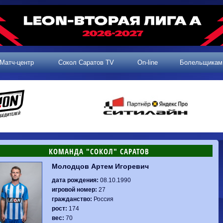
Матч-центр
Сокол Саратов TV
On-line
Болельщикам
КОМАНДА "СОКОЛ" САРАТОВ
Молодцов Артем Игоревич
2 тур, 25.07.2026
3 тур, 02.08.2026
Динамо-
Динамо
1-0
Калуга
дата рождения:
08.10.1990
Родина-2
0-0
Владивосток
Машук-КМВ
1-1
Сокол
игровой номер:
27
2 тур, 26.07.2026
Алания
1-1
Волгарь
гражданство:
Россия
Динамо-
1-2
Динамо-Брянск
Сокол
0-1
Динамо
рост:
174
Владивосток
о-Брянск
0-4
Алания
вес:
70
Сибирь
1-3
Родина-2