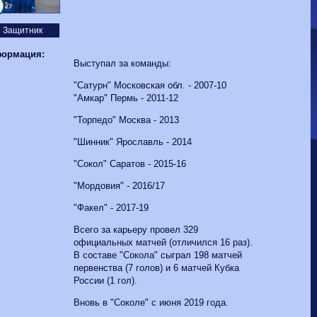
Волгарь
1-2
Машук-КМВ
7
Калуга
0-1
Сибирь
Защитник
ормация:
Выступал за команды:
"Сатурн" Московская обл. - 2007-10
"Амкар" Пермь - 2011-12
"Торпедо" Москва - 2013
"Шинник" Ярославль - 2014
"Сокол" Саратов - 2015-16
"Мордовия" - 2016/17
"Факел" - 2017-19
Всего за карьеру провел 329
официальных матчей (отличился 16 раз).
В составе "Сокола" сыграл 198 матчей
первенства (7 голов) и 6 матчей Кубка
России (1 гол).
Вновь в "Соколе" с июня 2019 года.