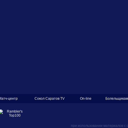
Матч-центр
Сокол Саратов TV
On-line
Болельщикам
при использовании материалов с 