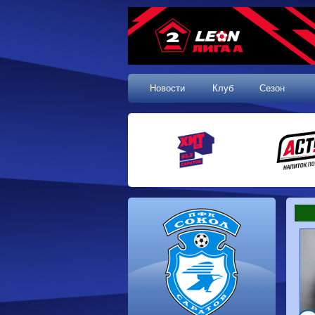
Новости
Клуб
Сезон
1 тур, 19.07.2026
Сокол
1-1
Калуга
Динамо
0-0
Волгарь
Машук-КМВ
0-0
Динамо-Брянск
Родина-2
2-1
Алания
Динамо-
1-2
Сибирь
Динам
Владивосток