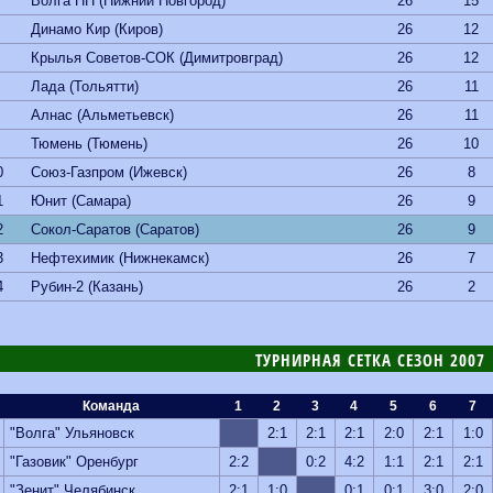
Волга НН (Нижний Новгород)
26
15
Динамо Кир (Киров)
26
12
Крылья Советов-СОК (Димитровград)
26
12
Лада (Тольятти)
26
11
Алнас (Альметьевск)
26
11
Тюмень (Тюмень)
26
10
0
Союз-Газпром (Ижевск)
26
8
1
Юнит (Самара)
26
9
2
Сокол-Саратов (Саратов)
26
9
3
Нефтехимик (Нижнекамск)
26
7
4
Рубин-2 (Казань)
26
2
ТУРНИРНАЯ СЕТКА СЕЗОН 2007
Команда
1
2
3
4
5
6
7
"Волга" Ульяновск
2:1
2:1
2:1
2:0
2:1
1:0
"Газовик" Оренбург
2:2
0:2
4:2
1:1
2:1
2:1
"Зенит" Челябинск
2:1
1:0
0:1
0:1
3:0
2:0