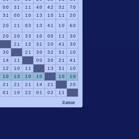
0:0
3:1
1:1
4:0
4:2
3:1
7:0
3:1
0:0
1:0
1:3
1:0
1:1
2:0
2:0
1:1
0:3
1:3
4:1
1:0
6:0
2:0
2:0
3:3
1:0
0:0
1:1
3:0
2:1
1:2
3:1
2:0
4:1
3:0
3:0
2:1
3:0
3:2
3:1
1:0
1:4
1:1
0:0
3:0
2:1
4:1
1:2
1:0
1:1
1:3
3:1
1:0
1:0
1:3
1:0
1:0
1:0
1:0
2:1
2:1
2:1
1:4
2:1
2:0
0:1
1:0
2:2
0:1
0:2
1:1
В архив