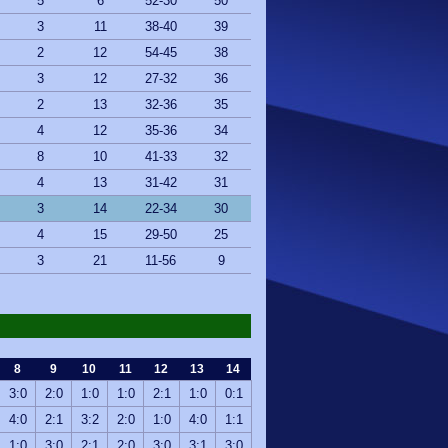
5
6
52-30
50
3
11
38-40
39
2
12
54-45
38
3
12
27-32
36
2
13
32-36
35
4
12
35-36
34
8
10
41-33
32
4
13
31-42
31
3
14
22-34
30
4
15
29-50
25
3
21
11-56
9
8
9
10
11
12
13
14
3:0
2:0
1:0
1:0
2:1
1:0
0:1
4:0
2:1
3:2
2:0
1:0
4:0
1:1
1:0
3:0
2:1
2:0
3:0
3:1
3:0