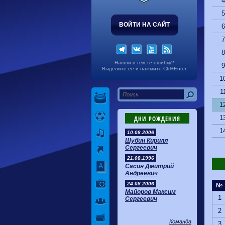
4
5
ВОЙТИ НА САЙТ
6
7
8
Нашли в тексте ошибку?
9
Выделите её и нажмите Ctrl+Enter
1
1
1
1
ДНИ РОЖДЕНИЯ
1
10.08.2006
Шубин Кирилл
Сергеевич
21.08.1996
Сасин Дмитрий
Андреевич
24.08.2006
№
Майоров Максим
1
Сергеевич
2
Команда
3