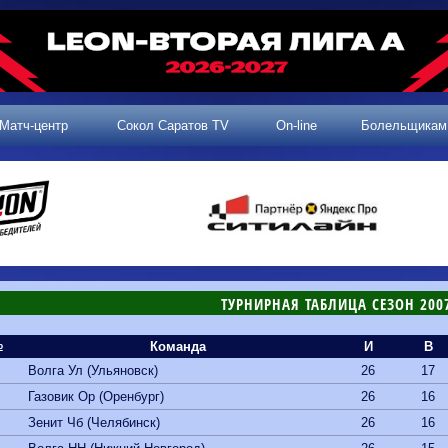
Матч-центр
Сокол Саратов TV
On-line
Болельщикам
ТУРНИРНАЯ ТАБЛИЦА СЕЗОН 200
№
Команда
И
В
Волга Ул (Ульяновск)
26
17
Газовик Ор (Оренбург)
26
16
Зенит Чб (Челябинск)
26
16