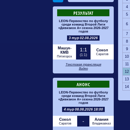
4
РЕЗУЛЬТАТ
5
LEON-Первенство по футболу
6
среди команд Второй Лиги
«Дивизион А» сезона 2026-2027
годов
7
3 тур 02.08.2026
8
Машук-
1:1
9
Сокол
КМВ
Саратов
(1:1)
10
Пятигорск
11
Текстовая трансляция
Видео
12
13
АНОНС
14
LEON-Первенство по футболу
среди команд Второй Лиги
«Дивизион А» сезона 2026-2027
годов
4 тур 08.08.2026 18:00
Сокол
Алания
-
Саратов
Владикавказ