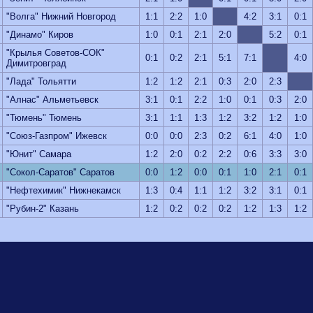
"Волга" Нижний Новгород
1:1
2:2
1:0
4:2
3:1
0:1
"Динамо" Киров
1:0
0:1
2:1
2:0
5:2
0:1
"Крылья Советов-СОК"
0:1
0:2
2:1
5:1
7:1
4:0
Димитровград
"Лада" Тольятти
1:2
1:2
2:1
0:3
2:0
2:3
"Алнас" Альметьевск
3:1
0:1
2:2
1:0
0:1
0:3
2:0
"Тюмень" Тюмень
3:1
1:1
1:3
1:2
3:2
1:2
1:0
"Союз-Газпром" Ижевск
0:0
0:0
2:3
0:2
6:1
4:0
1:0
"Юнит" Самара
1:2
2:0
0:2
2:2
0:6
3:3
3:0
"Сокол-Саратов" Саратов
0:0
1:2
0:0
0:1
1:0
2:1
0:1
"Нефтехимик" Нижнекамск
1:3
0:4
1:1
1:2
3:2
3:1
0:1
"Рубин-2" Казань
1:2
0:2
0:2
0:2
1:2
1:3
1:2