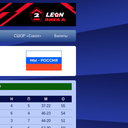
СШОР «Сокол»
Билеты
7
Н
П
М
О
4
5
37-22
55
6
4
46-23
54
3
7
44-20
51