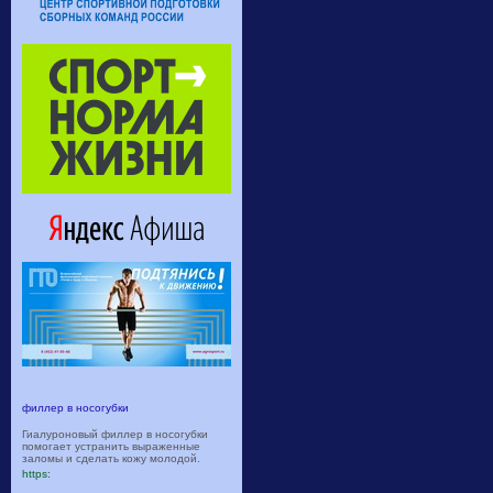
филлер в носогубки
Гиалуроновый филлер в носогубки
помогает устранить выраженные
заломы и сделать кожу молодой.
https: