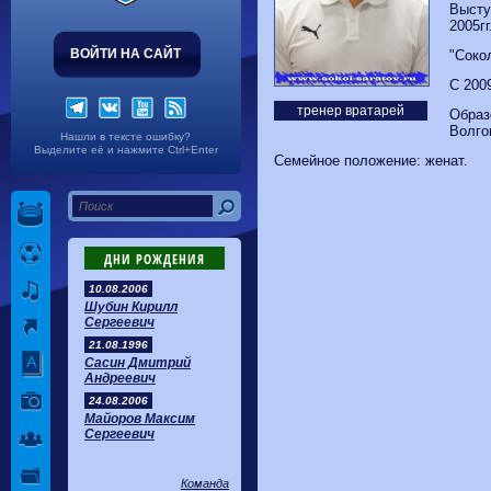
Волгарь
1-2
Машук-КМВ
Высту
Калуга
0-1
Сибирь
2005гг
ВОЙТИ НА САЙТ
"Сокол
C 200
тренер вратарей
Образ
Волго
Нашли в тексте ошибку?
Выделите её и нажмите Ctrl+Enter
Семейное положение: женат.
ДНИ РОЖДЕНИЯ
10.08.2006
Шубин Кирилл
Сергеевич
21.08.1996
Сасин Дмитрий
Андреевич
24.08.2006
Майоров Максим
Сергеевич
Команда