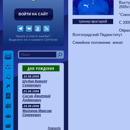
Волгарь
1-2
Машук-КМВ
Высту
Калуга
0-1
Сибирь
2005гг
ВОЙТИ НА САЙТ
"Сокол
тренер вратарей
C 200
Образ
Волгоградский Пединститут.
Нашли в тексте ошибку?
Выделите её и нажмите Ctrl+Enter
Семейное положение: женат.
ДНИ РОЖДЕНИЯ
10.08.2006
Шубин Кирилл
Сергеевич
21.08.1996
Сасин Дмитрий
Андреевич
24.08.2006
Майоров Максим
Сергеевич
Команда