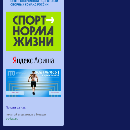
Печати за час
печатей и штампов в Москве
pe4ati.su