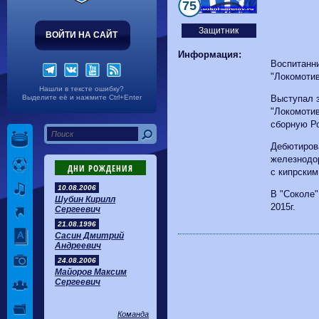
Волгарь
1-2
Машук-КМВ
75
Калуга
0-1
Сибирь
Защитник
ВОЙТИ НА САЙТ
Информация:
Воспитанн
"Локомотив
Нашли в тексте ошибку?
Выделите её и нажмите Ctrl+Enter
Выступал 
"Локомотив
сборную Р
Дебютиров
железнодо
ДНИ РОЖДЕНИЯ
с кипрским
10.08.2006
В "Соколе"
Шубин Кирилл
2015г.
Сергеевич
21.08.1996
Сасин Дмитрий
Андреевич
24.08.2006
Майоров Максим
Сергеевич
Команда