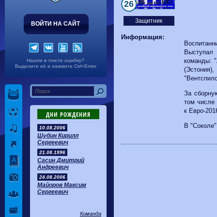
Волгарь
1-2
Машук-КМВ
26
Калуга
0-1
Сибирь
Защитник
ВОЙТИ НА САЙТ
Информация:
Воспитанн
Выступал
команды: 
Нашли в тексте ошибку?
Выделите её и нажмите Ctrl+Enter
(Эстония
"Вентспилс
За сборну
том числе
к Евро-201
ДНИ РОЖДЕНИЯ
В "Соколе"
10.08.2006
Шубин Кирилл
Сергеевич
21.08.1996
Сасин Дмитрий
Андреевич
24.08.2006
Майоров Максим
Сергеевич
Команда