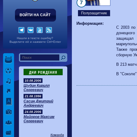
Волгарь
1-2
Машук-КМВ
7
Калуга
0-1
Сибирь
Полузащитник
ВОЙТИ НА САЙТ
Информация:
С 2003 по
донецкого
защищал 
Нашли в тексте ошибку?
Выделите её и нажмите Ctrl+Enter
мариупольс
Также про
сборную У
В 213 матч
ДНИ РОЖДЕНИЯ
В "Соколе"
10.08.2006
Шубин Кирилл
Сергеевич
21.08.1996
Сасин Дмитрий
Андреевич
24.08.2006
Майоров Максим
Сергеевич
Команда