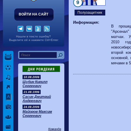
Волгарь
1-2
Машук-КМВ
9
Калуга
0-1
Сибирь
Полузащитник
ВОЙТИ НА САЙТ
Информация:
В проше
"Арсенал
матчах. У
Нашли в тексте ошибку?
Выделите её и нажмите Ctrl+Enter
2010 го
новосиби
второй ко
основной,
мячами в 5
ДНИ РОЖДЕНИЯ
10.08.2006
Шубин Кирилл
Сергеевич
21.08.1996
Сасин Дмитрий
Андреевич
24.08.2006
Майоров Максим
Сергеевич
Команда