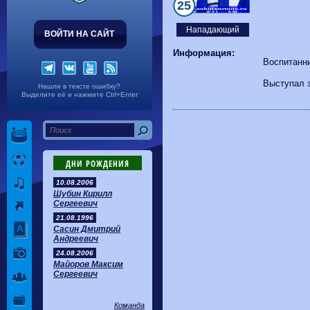
Волгарь
1-2
Машук-КМВ
25
Калуга
0-1
Сибирь
Нападающий
ВОЙТИ НА САЙТ
Информация:
Воспитанн
Выступал з
Нашли в тексте ошибку?
Выделите её и нажмите Ctrl+Enter
ДНИ РОЖДЕНИЯ
10.08.2006
Шубин Кирилл
Сергеевич
21.08.1996
Сасин Дмитрий
Андреевич
24.08.2006
Майоров Максим
Сергеевич
Команда