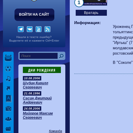
Волгарь
1-2
Машук-КМВ
1
Калуга
0-1
Сибирь
Вратарь
ВОЙТИ НА САЙТ
Информация:
Уроженец П
тольяттинс
предыдуще
Нашли в тексте ошибку?
Выделите её и нажмите Ctrl+Enter
"Иртыш" (7
молдавские
ростовский
В "Соколе"
ДНИ РОЖДЕНИЯ
10.08.2006
Шубин Кирилл
Сергеевич
21.08.1996
Сасин Дмитрий
Андреевич
24.08.2006
Майоров Максим
Сергеевич
Команда