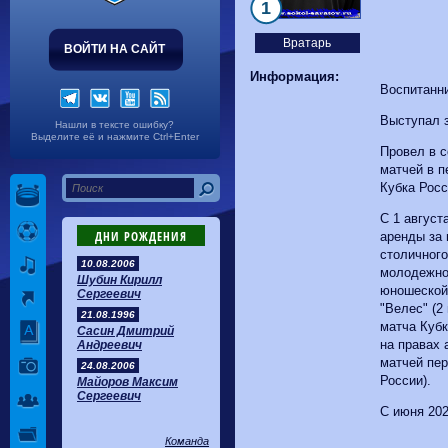
Волгарь
1-2
Машук-КМВ
1
Калуга
0-1
Сибирь
Вратарь
ВОЙТИ НА САЙТ
Информация:
Воспитанн
Выступал з
Нашли в тексте ошибку?
Выделите её и нажмите Ctrl+Enter
Провел в 
матчей в п
Кубка Росс
С 1 август
ДНИ РОЖДЕНИЯ
аренды за
столичного
10.08.2006
молодежног
Шубин Кирилл
юношеской 
Сергеевич
"Велес" (2
21.08.1996
матча Кубк
Сасин Дмитрий
на правах 
Андреевич
матчей пер
24.08.2006
России).
Майоров Максим
Сергеевич
С июня 202
Команда