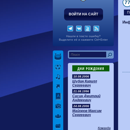
7
П
ВОЙТИ НА САЙТ
Инф
Нашли в тексте ошибку?
Выделите её и нажмите Ctrl+Enter
ДНИ РОЖДЕНИЯ
10.08.2006
Шубин Кирилл
Сергеевич
21.08.1996
Сасин Дмитрий
Андреевич
24.08.2006
Майоров Максим
Сергеевич
Команда