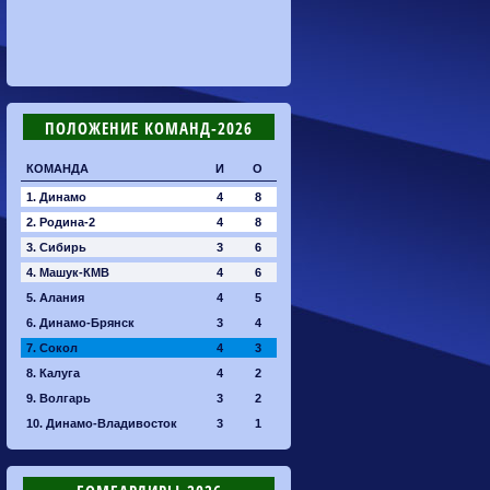
ПОЛОЖЕНИЕ КОМАНД-2026
КОМАНДА
И
О
1. Динамо
4
8
2. Родина-2
4
8
3. Сибирь
3
6
4. Машук-КМВ
4
6
5. Алания
4
5
6. Динамо-Брянск
3
4
7. Сокол
4
3
8. Калуга
4
2
9. Волгарь
3
2
10. Динамо-Владивосток
3
1