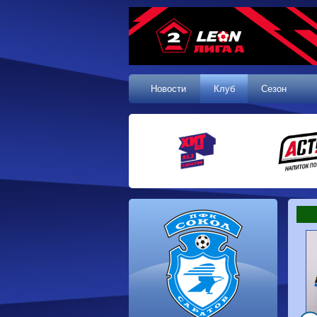
Новости
Клуб
Сезон
1 тур, 19.07.2026
Сокол
1-1
Калуга
Динамо
0-0
Волгарь
Машук-КМВ
0-0
Динамо-Брянск
Родина-2
2-1
Алания
Динамо-
1-2
Сибирь
Динам
Владивосток