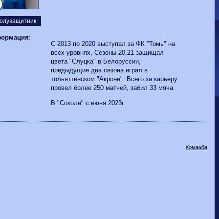
Волгарь
1-2
Машук-КМВ
7
Калуга
0-1
Сибирь
олузащитник
ормация:
С 2013 по 2020 выступал за ФК "Томь" на
всех уровнях, Сезоны-20,21 защищал
цвета "Слуцка" в Белоруссии,
предыдущие два сезона играл в
тольяттинском "Акроне". Всего за карьеру
провел более 250 матчей, забил 33 мяча.
В "Соколе" с июня 2023г.
Команда