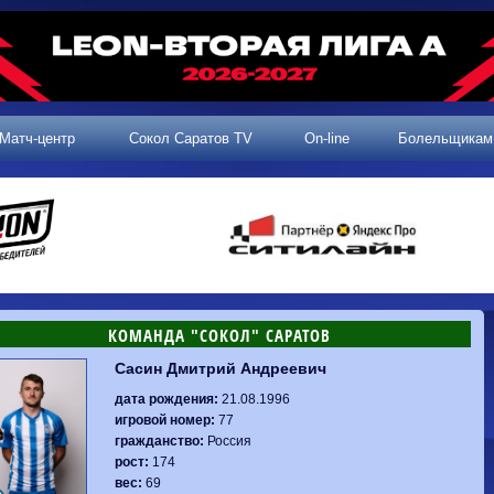
Матч-центр
Сокол Саратов TV
On-line
Болельщикам
КОМАНДА "СОКОЛ" САРАТОВ
Сасин Дмитрий Андреевич
2 тур, 25.07.2026
3 тур, 02.08.2026
Динамо-
Динамо
1-0
Калуга
дата рождения:
21.08.1996
Родина-2
0-0
Владивосток
Машук-КМВ
1-1
Сокол
игровой номер:
77
2 тур, 26.07.2026
Алания
1-1
Волгарь
гражданство:
Россия
Динамо-
1-2
Динамо-Брянск
Сокол
0-1
Динамо
рост:
174
Владивосток
о-Брянск
0-4
Алания
вес:
69
Сибирь
1-3
Родина-2