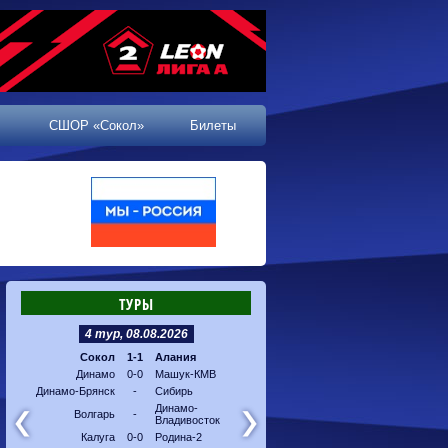
СШОР «Сокол»
Билеты
ТУРЫ
4 тур, 08.08.2026
5 тур, 16.08.2026
Сокол
1-1
Алания
Машук-КМВ
-
Калуг
Динамо
0-0
Машук-КМВ
Алания
-
Динам
Динамо-Брянск
-
Сибирь
Динамо-
-
Соко
Владивосток
Динамо-
Волгарь
-
Владивосток
Сибирь
-
Волга
Калуга
0-0
Родина-2
Родина-2
-
Динам