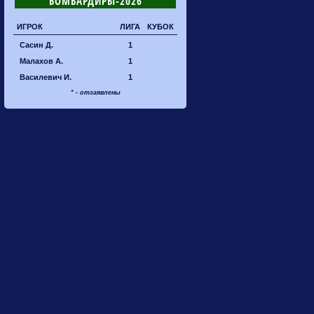
БОМБАРДИРЫ-2026
ИГРОК
ЛИГА
КУБОК
Сасин Д.
1
Малахов А.
1
Василевич И.
1
* - отзаявлены