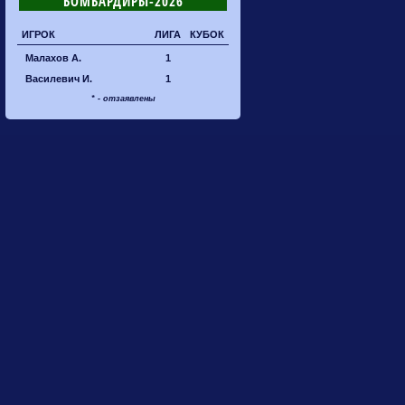
БОМБАРДИРЫ-2026
ИГРОК
ЛИГА
КУБОК
Малахов А.
1
Василевич И.
1
* - отзаявлены