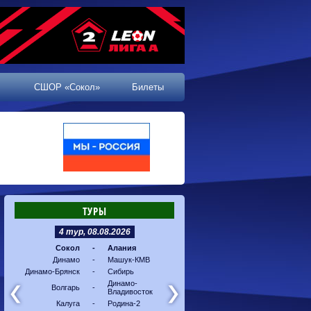
СШОР «Сокол»
Билеты
ТУРЫ
4 тур, 08.08.2026
5 тур, 16.08.2026
Сокол
-
Алания
Машук-КМВ
-
Калуг
Динамо
-
Машук-КМВ
Алания
-
Динам
Динамо-Брянск
-
Сибирь
Динамо-
-
Соко
Владивосток
Динамо-
Волгарь
-
Владивосток
Сибирь
-
Волга
Калуга
-
Родина-2
Родина-2
-
Динам