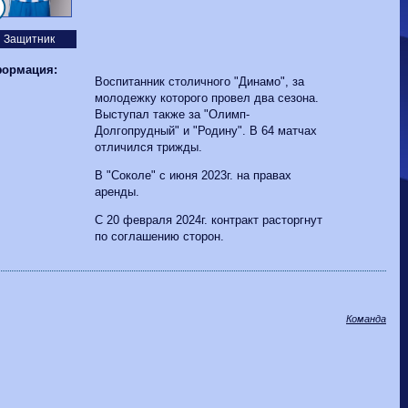
Волгарь
1-2
Машук-КМВ
Калуга
0-1
Сибирь
Защитник
ормация:
Воспитанник столичного "Динамо", за
молодежку которого провел два сезона.
Выступал также за "Олимп-
Долгопрудный" и "Родину". В 64 матчах
отличился трижды.
В "Соколе" с июня 2023г. на правах
аренды.
C 20 февраля 2024г. контракт расторгнут
по соглашению сторон.
Команда