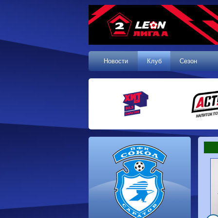
Новости
Клуб
Сезон
1 тур, 19.07.2026
Сокол
1-1
Калуга
Динамо
0-0
Волгарь
Машук-КМВ
0-0
Динамо-Брянск
Родина-2
2-1
Алания
Динамо-
1-2
Сибирь
Динам
Владивосток