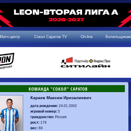
Матч-центр
Сокол Саратов TV
On-line
Болельщикам
КОМАНДА "СОКОЛ" САРАТОВ
Караев Максим Иризалиевич
2 тур, 25.07.2026
3 тур, 02.08.2026
Динамо-
Динамо
1-0
Калуга
дата рождения:
24.01.2002
Родина-2
0-0
Владивосток
Машук-КМВ
1-1
Сокол
игровой номер:
5
2 тур, 26.07.2026
Алания
1-1
Волгарь
гражданство:
Россия
Динамо-
1-2
Динамо-Брянск
Сокол
0-1
Динамо
рост:
179
Владивосток
о-Брянск
0-4
Алания
вес:
69
Сибирь
1-3
Родина-2