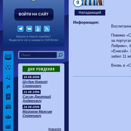
Волгарь
1-2
Машук-КМВ
9
Калуга
0-1
Сибирь
Нападающий
ВОЙТИ НА САЙТ
Информация:
Воспитанн
Помимо «С
Нашли в тексте ошибку?
Выделите её и нажмите Ctrl+Enter
за португа
Лейрию», 
«Енисей».
забил 11 м
Вновь в «С
ДНИ РОЖДЕНИЯ
10.08.2006
Шубин Кирилл
Сергеевич
21.08.1996
Сасин Дмитрий
Андреевич
24.08.2006
Майоров Максим
Сергеевич
Команда