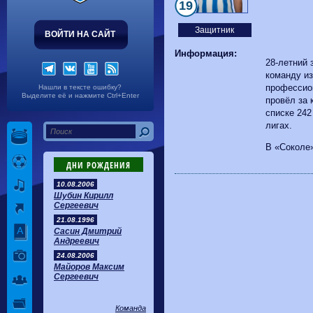
Волгарь
1-2
Машук-КМВ
19
Калуга
0-1
Сибирь
Защитник
ВОЙТИ НА САЙТ
Информация:
28-летний 
команду и
профессио
Нашли в тексте ошибку?
Выделите её и нажмите Ctrl+Enter
провёл за 
списке 242
лигах.
В «Соколе»
ДНИ РОЖДЕНИЯ
10.08.2006
Шубин Кирилл
Сергеевич
21.08.1996
Сасин Дмитрий
Андреевич
24.08.2006
Майоров Максим
Сергеевич
Команда