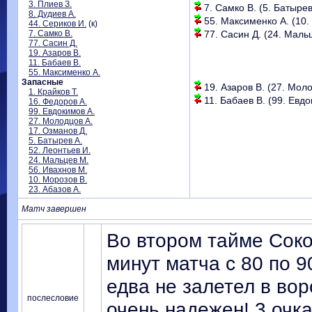
3. Плиев З.
7. Самко В. (5. Батырев 
8. Дудиев А.
55. Максименко А. (10. 
44. Сериков И.
(к)
7. Самко В.
77. Сасин Д. (24. Мальц
77. Сасин Д.
19. Азаров В.
11. Бабаев В.
55. Максименко А.
Запасные
19. Азаров В. (27. Моло
1. Крайков Т.
11. Бабаев В. (99. Евдо
16. Федоров А.
99. Евдокимов А.
27. Молодцов А.
17. Озманов Д.
5. Батырев А.
52. Леонтьев И.
24. Мальцев М.
56. Ивахнов М.
10. Морозов В.
23. Абазов А.
Матч завершен
Во втором тайме Соко
минут матча с 80 по 
едва не залетел в вор
послесловие
очень надежен! 3 очка