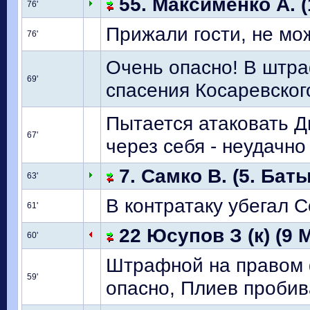
55. Максименко А. (
76'
Прижали гости, не м
76'
Очень опасно! В штр
69'
спасения Косаревског
Пытается атаковать Д
67'
через себя - неудачно
7. Самко В. (5. Баты
63'
В контратаку убегал С
61'
22 Юсупов З (к) (9 
60'
Штрафной на правом ф
59'
опасно, Плиев пробив