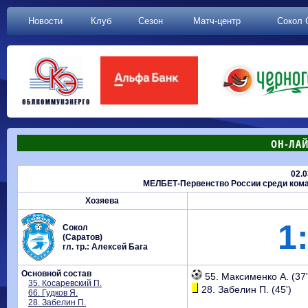
Новости
Клуб
Сезон
Матч-центр
Сокол 
ОН-ЛАЙ
02.0
МЕЛБЕТ-Первенство России среди коман
Хозяева
1:
Сокол
(Саратов)
гл. тр.: Алексей Бага
Основной состав
55. Максименко А. (37'
35. Косаревский П.
28. Забелин П. (45')
66. Гудков Я.
28. Забелин П.