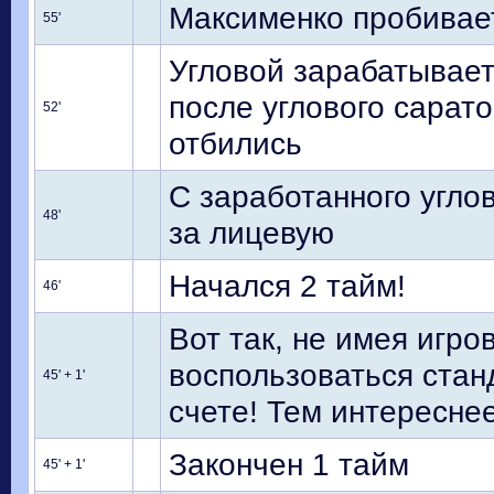
Максименко пробивает
55'
Угловой зарабатывает
после углового сарат
52'
отбились
С заработанного углов
48'
за лицевую
Начался 2 тайм!
46'
Вот так, не имея игро
воспользоваться стан
45' + 1'
счете! Тем интересне
Закончен 1 тайм
45' + 1'