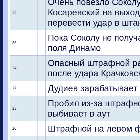
Очень повезло Соколу
Косаревский на выход
26'
перевести удар в штан
Пока Соколу не получ
25'
поля Динамо
Опасный штрафной раз
24'
после удара Крачковск
Дудиев зарабатывает
17'
Пробил из-за штрафно
13'
выбивает в аут
Штрафной на левом фл
10'