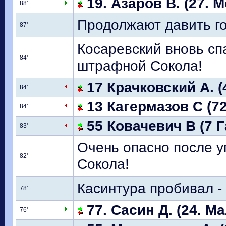
19. Азаров В. (27. 
88'
Продолжают давить г
87'
Косаревский вновь сп
84'
штрафной Сокола!
17 Крачковский А. (
84'
13 Кагермазов С (7
84'
55 Ковачевич В (7 
83'
Очень опасно после уг
82'
Сокола!
Касинтура пробивал -
78'
77. Сасин Д. (24. М
76'