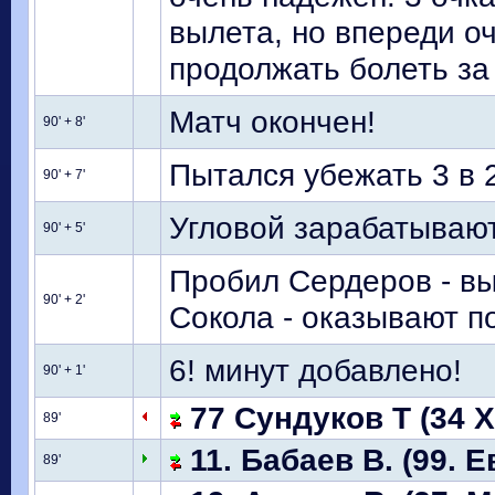
вылета, но впереди о
продолжать болеть за
Матч окончен!
90' + 8'
Пытался убежать 3 в 2
90' + 7'
Угловой зарабатывают
90' + 5'
Пробил Сердеров - вы
90' + 2'
Сокола - оказывают 
6! минут добавлено!
90' + 1'
77 Сундуков Т (34 
89'
11. Бабаев В. (99. 
89'