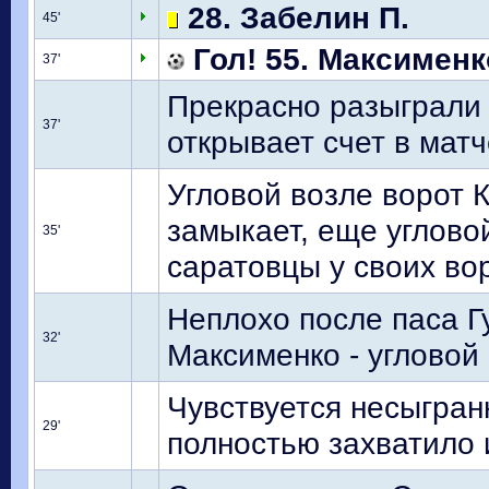
28. Забелин П.
45'
Гол! 55. Максименк
37'
Прекрасно разыграли
37'
открывает счет в матч
Угловой возле ворот К
замыкает, еще угловой
35'
саратовцы у своих во
Неплохо после паса Г
32'
Максименко - угловой
Чувствуется несыгран
29'
полностью захватило 