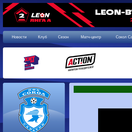
Новости
Клуб
Сезон
Матч-центр
Сокол С