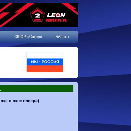
СШОР «Сокол»
Билеты
.
лке в окне плеера)