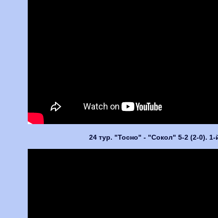
24 тур. "Тосно" - "Сокол" 5-2 (2-0). 1