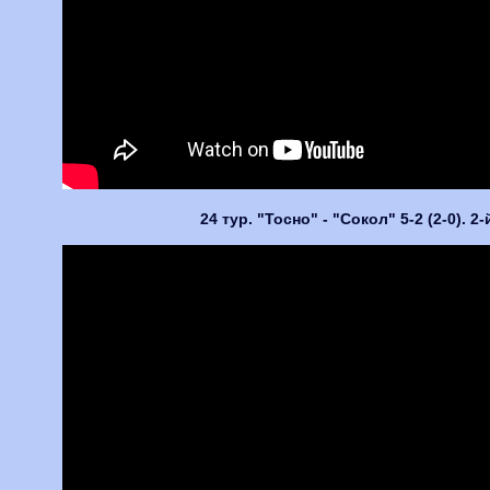
24 тур. "Тосно" - "Сокол" 5-2 (2-0). 2