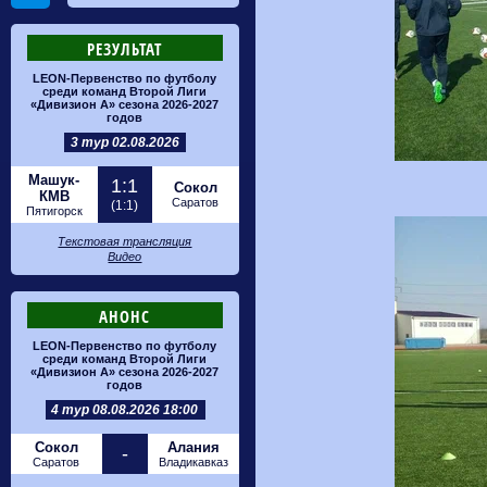
РЕЗУЛЬТАТ
LEON-Первенство по футболу
среди команд Второй Лиги
«Дивизион А» сезона 2026-2027
годов
3 тур 02.08.2026
Машук-
1:1
Сокол
КМВ
Саратов
(1:1)
Пятигорск
Текстовая трансляция
Видео
АНОНС
LEON-Первенство по футболу
среди команд Второй Лиги
«Дивизион А» сезона 2026-2027
годов
4 тур 08.08.2026 18:00
Сокол
Алания
-
Саратов
Владикавказ