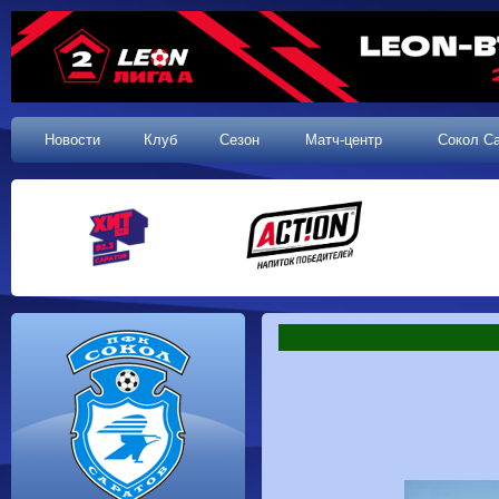
Новости
Клуб
Сезон
Матч-центр
Сокол С