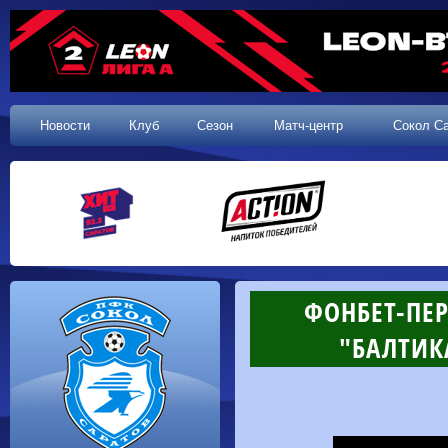
Новости
Клуб
Сезон
Матч-центр
Сокол С
ФОНБЕТ-ПЕР
"БАЛТИКА