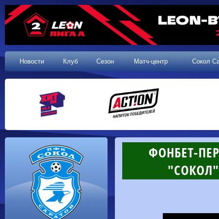
Новости
Клуб
Сезон
Матч-центр
Сокол С
ФОНБЕТ-ПЕР
"СОКОЛ" 