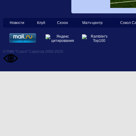
Новости
Клуб
Сезон
Матч-центр
Сокол С
© ПФК "Сокол" Саратов 2000-2025