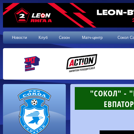
Новости
Клуб
Сезон
Матч-центр
Сокол С
"СОКОЛ" - 
ЕВПАТОР