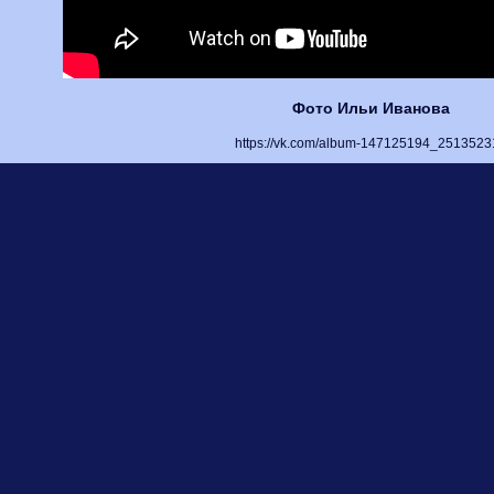
Фото Ильи Иванова
https://vk.com/album-147125194_2513523