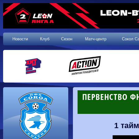
Новости
Клуб
Сезон
Матч-центр
Сокол С
ПЕРВЕНСТВО ФН
1 тайм