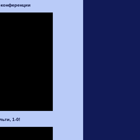
с-конференции
ьти, 1-0!