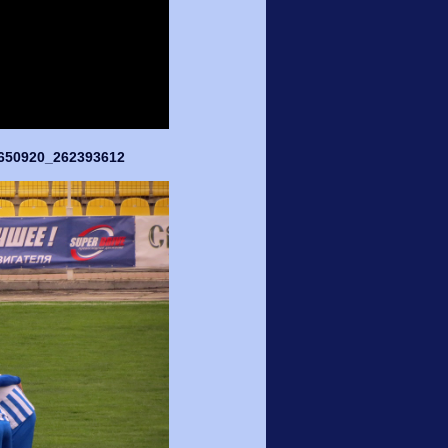
5650920_262393612