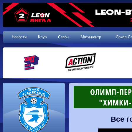
Новости
Клуб
Сезон
Матч-центр
Сокол С
ОЛИМП-ПЕРВ
"ХИМКИ-М
Все г