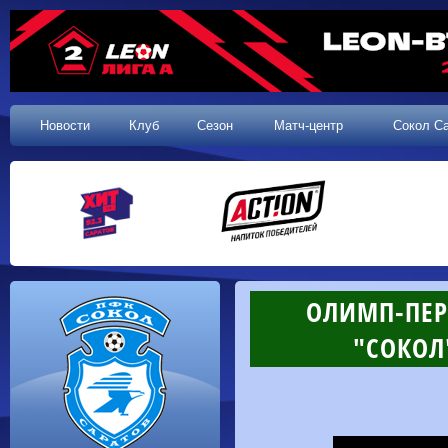
Новости
Клуб
Сезон
Матч-центр
Сокол С
ОЛИМП-ПЕРВ
"СОКОЛ"