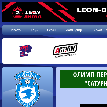
Новости
Клуб
Сезон
Матч-центр
Сокол С
ОЛИМП-ПЕРВ
"САТУРН