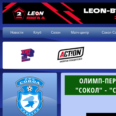
Новости
Клуб
Сезон
Матч-центр
Сокол С
ОЛИМП-ПЕРВ
"СОКОЛ" - "С