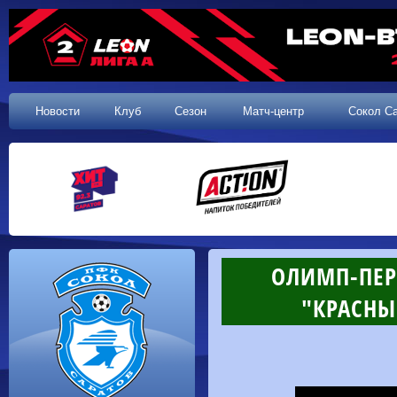
Новости
Клуб
Сезон
Матч-центр
Сокол С
ОЛИМП-ПЕРВ
"КРАСНЫЙ