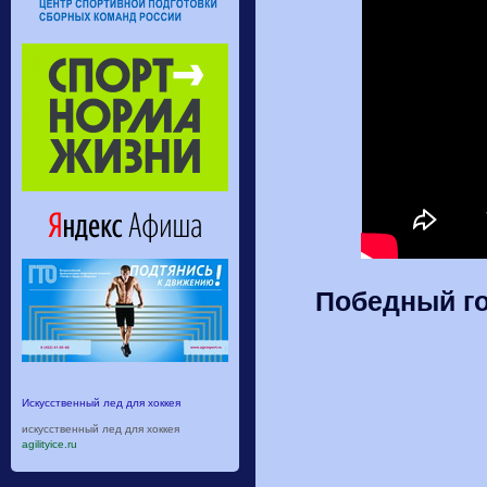
Победный го
Искусственный лед для хоккея
искусственный лед для хоккея
agilityice.ru