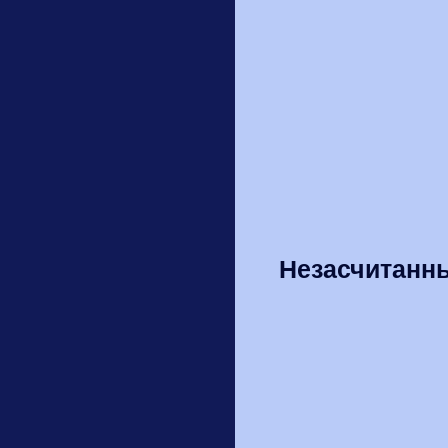
Незасчитанны