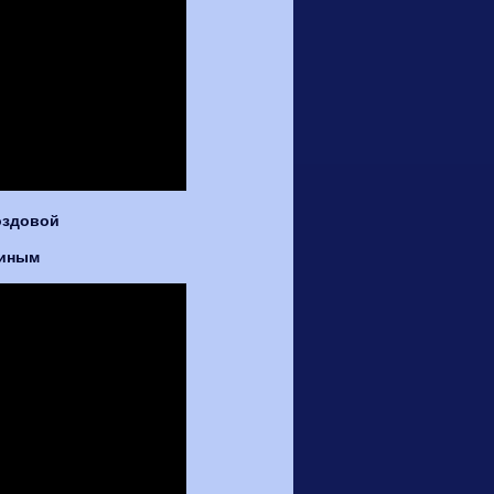
оздовой
киным