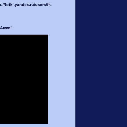
fotki.yandex.ru/users/fk-
"Анжи"