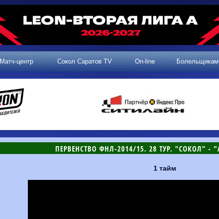
Матч-центр
Сокол Саратов TV
On-line
Болельщикам
ПЕРВЕНСТВО ФНЛ-2014/15. 28 ТУР. "СОКОЛ" - "
1 тайм