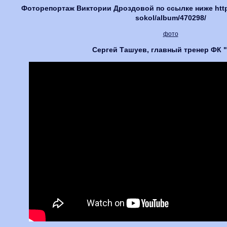
Фоторепортаж Виктории Дроздовой по ссылке ниже http://
sokol/album/470298/
фото
Сергей Ташуев, главный тренер ФК 