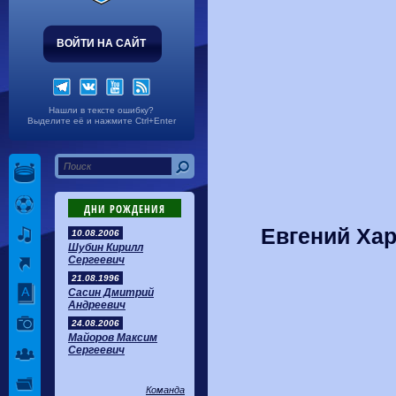
ВОЙТИ НА САЙТ
Нашли в тексте ошибку?
Выделите её и нажмите Ctrl+Enter
ДНИ РОЖДЕНИЯ
Евгений Хар
10.08.2006
Шубин Кирилл
Сергеевич
21.08.1996
Сасин Дмитрий
Андреевич
24.08.2006
Майоров Максим
Сергеевич
Команда