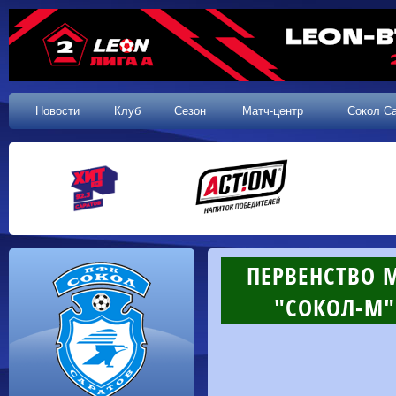
Новости
Клуб
Сезон
Матч-центр
Сокол С
ПЕРВЕНСТВО 
"СОКОЛ-М" 