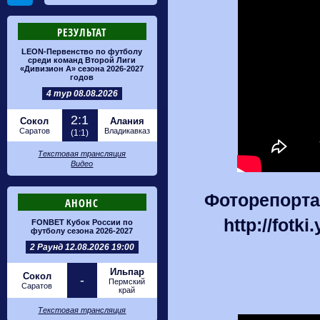
РЕЗУЛЬТАТ
LEON-Первенство по футболу
среди команд Второй Лиги
«Дивизион А» сезона 2026-2027
годов
4 тур 08.08.2026
2:1
Сокол
Алания
Саратов
Владикавказ
(1:1)
Текстовая трансляция
Видео
Фоторепорта
АНОНС
http://fotk
FONBET Кубок России по
футболу сезона 2026-2027
2 Раунд 12.08.2026 19:00
Ильпар
Сокол
-
Пермский
Саратов
край
Текстовая трансляция