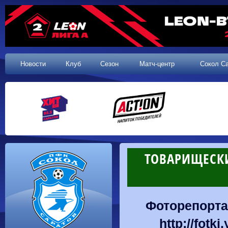
Новости
Клуб
Сезон
Матч-центр
Сокол С
ТОВАРИЩЕСКИ
Фоторепорта
http://fotk