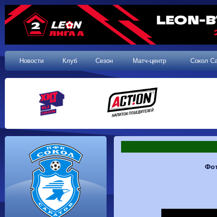
Новости
Клуб
Сезон
Матч-центр
Сокол С
Фо